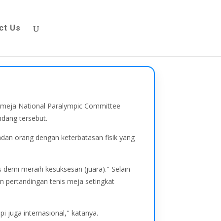
ct Us
s meja National Paralympic Committee
ndang tersebut.
dan orang dengan keterbatasan fisik yang
 demi meraih kesuksesan (juara)." Selain
am pertandingan tenis meja setingkat
i juga internasional," katanya.