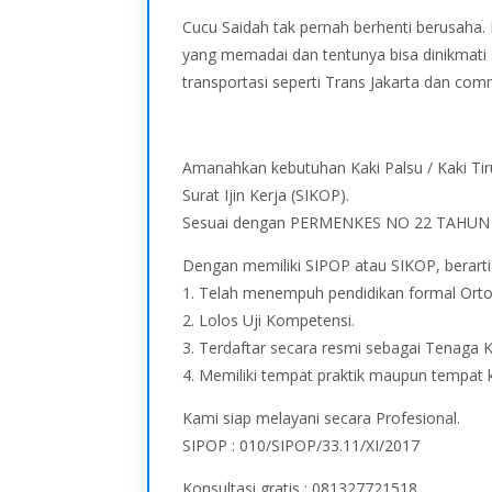
Cucu Saidah tak pernah berhenti berusaha.
yang memadai dan tentunya bisa dinikmati
transportasi seperti Trans Jakarta dan comm
Amanahkan kebutuhan Kaki Palsu / Kaki Tir
Surat Ijin Kerja (SIKOP).
Sesuai dengan PERMENKES NO 22 TAHUN 
Dengan memiliki SIPOP atau SIKOP, berart
1. Telah menempuh pendidikan formal Orto
2. Lolos Uji Kompetensi.
3. Terdaftar secara resmi sebagai Tenaga 
4. Memiliki tempat praktik maupun tempat 
Kami siap melayani secara Profesional.
SIPOP : 010/SIPOP/33.11/XI/2017
Konsultasi gratis : 081327721518