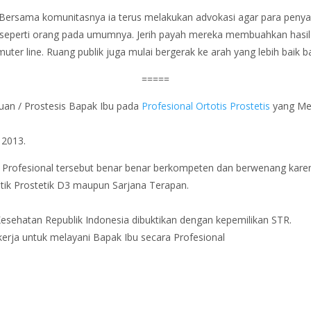
 Bersama komunitasnya ia terus melakukan advokasi agar para penyan
 seperti orang pada umumnya. Jerih payah mereka membuahkan hasil 
uter line. Ruang publik juga mulai bergerak ke arah yang lebih baik b
=====
uan / Prostesis Bapak Ibu pada
Profesional Ortotis Prostetis
yang Mem
2013.
i Profesional tersebut benar benar berkompeten dan berwenang karen
tik Prostetik D3 maupun Sarjana Terapan.
Kesehatan Republik Indonesia dibuktikan dengan kepemilikan STR.
kerja untuk melayani Bapak Ibu secara Profesional