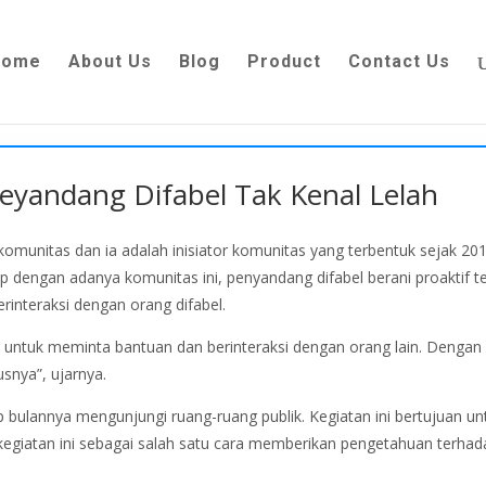
Home
About Us
Blog
Product
Contact Us
eyandang Difabel Tak Kenal Lelah
munitas dan ia adalah inisiator komunitas yang terbentuk sejak 2012
p dengan adanya komunitas ini, penyandang difabel berani proaktif
interaksi dengan orang difabel.
ut untuk meminta bantuan dan berinteraksi dengan orang lain. Denga
snya”, ujarnya.
p bulannya mengunjungi ruang-ruang publik. Kegiatan ini bertujuan u
u, kegiatan ini sebagai salah satu cara memberikan pengetahuan terh