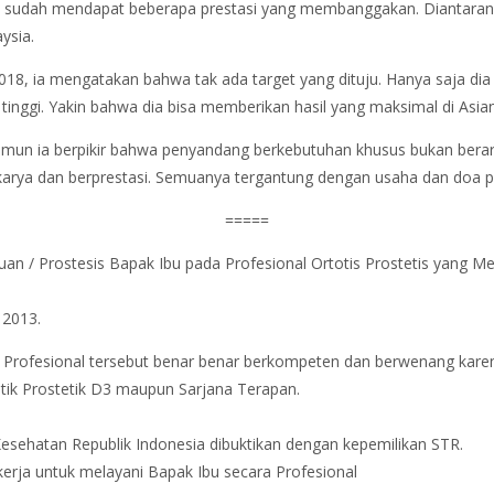
pun sudah mendapat beberapa prestasi yang membanggakan. Diantara
ysia.
018, ia mengatakan bahwa tak ada target yang dituju. Hanya saja di
 tinggi. Yakin bahwa dia bisa memberikan hasil yang maksimal di Asi
amun ia berpikir bahwa penyandang berkebutuhan khusus bukan berarti
rkarya dan berprestasi. Semuanya tergantung dengan usaha dan doa p
=====
an / Prostesis Bapak Ibu pada Profesional Ortotis Prostetis yang Mem
2013.
i Profesional tersebut benar benar berkompeten dan berwenang karen
tik Prostetik D3 maupun Sarjana Terapan.
Kesehatan Republik Indonesia dibuktikan dengan kepemilikan STR.
kerja untuk melayani Bapak Ibu secara Profesional