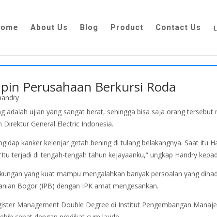
Home
About Us
Blog
Product
Contact Us
pin Perusahaan Berkursi Roda
 adalah ujian yang sangat berat, sehingga bisa saja orang tersebut 
Direktur General Electric Indonesia.
gidap kanker kelenjar getah bening di tulang belakangnya. Saat itu H
 “Itu terjadi di tengah-tengah tahun kejayaanku,” ungkap Handry kep
kungan yang kuat mampu mengalahkan banyak persoalan yang dihadap
Pertanian Bogor (IPB) dengan IPK amat mengesankan.
agister Management Double Degree di Institut Pengembangan Manaje
lebih cepat dengan predikat cum laude.