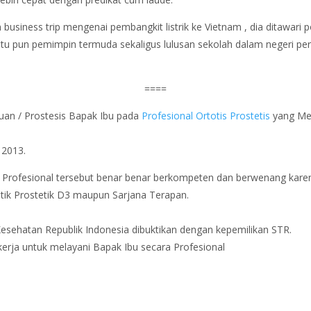
usiness trip mengenai pembangkit listrik ke Vietnam , dia ditawari p
69 itu pun pemimpin termuda sekaligus lulusan sekolah dalam negeri 
====
uan / Prostesis Bapak Ibu pada
Profesional Ortotis Prostetis
yang Mem
2013.
i Profesional tersebut benar benar berkompeten dan berwenang karen
tik Prostetik D3 maupun Sarjana Terapan.
Kesehatan Republik Indonesia dibuktikan dengan kepemilikan STR.
kerja untuk melayani Bapak Ibu secara Profesional