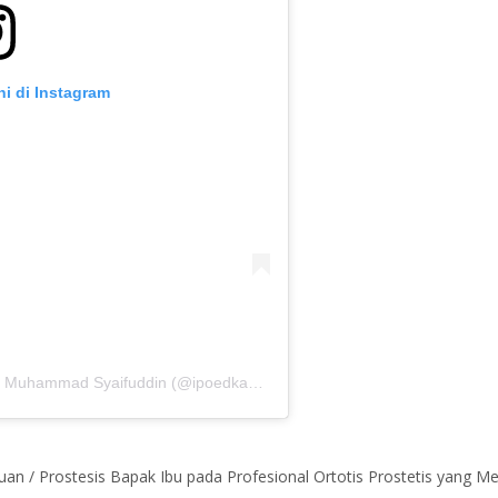
ni di Instagram
Sebuah kiriman dibagikan oleh Kaki Palsu Muhammad Syaifuddin (@ipoedkakipalsu)
an / Prostesis Bapak Ibu pada Profesional Ortotis Prostetis yang Mem