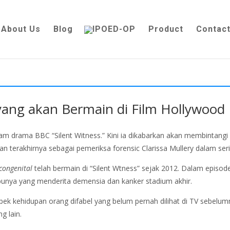
About Us
Blog
Product
Contact
l yang akan Bermain di Film Hollywood
alam drama BBC “Silent Witness.” Kini ia dikabarkan akan membintang
an terakhirnya sebagai pemeriksa forensic Clarissa Mullery dalam seri
 congenital
telah bermain di “Silent Wtness” sejak 2012. Dalam episod
unya yang menderita demensia dan kanker stadium akhir.
pek kehidupan orang difabel yang belum pernah dilihat di TV sebelu
g lain.