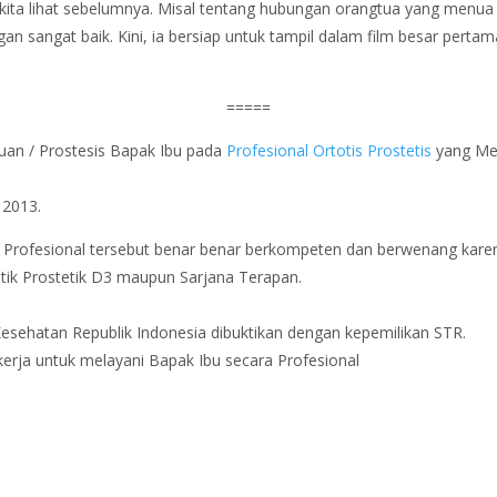
ita lihat sebelumnya. Misal tentang hubungan orangtua yang menua d
n sangat baik. Kini, ia bersiap untuk tampil dalam film besar pertam
=====
uan / Prostesis Bapak Ibu pada
Profesional Ortotis Prostetis
yang Mem
2013.
i Profesional tersebut benar benar berkompeten dan berwenang karen
tik Prostetik D3 maupun Sarjana Terapan.
Kesehatan Republik Indonesia dibuktikan dengan kepemilikan STR.
kerja untuk melayani Bapak Ibu secara Profesional