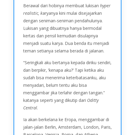
Berawal dari hobinya membuat lukisan
hyper
realistic, k
aryanya kini mulai disejajarkan
dengan seniman-seniman pendahulunya.
Lukisan yang dibuatnya hanya bermodal
kertas dan pensil kemudian disulapnya
menjadi suatu karya. Dua benda itu menjadi
teman setianya selama berada di jalanan.
“Seringkali aku bertanya kepada diriku sendiri,
dan berpikir, ‘kenapa aku?’ Tapi ketika aku
sudah bisa menerima keterbatasanku, aku
menyadari, belum tentu aku bisa
menggambar jika terlahir dengan tangan.”
katanya seperti yang dikutip dari
Oditty
Central
.
Ia akan berkelana ke Eropa, menggambar di
jalan-jalan Berlin, Amsterdam, London, Paris,
Barcelona, Venisia, Roma, dan Athena.