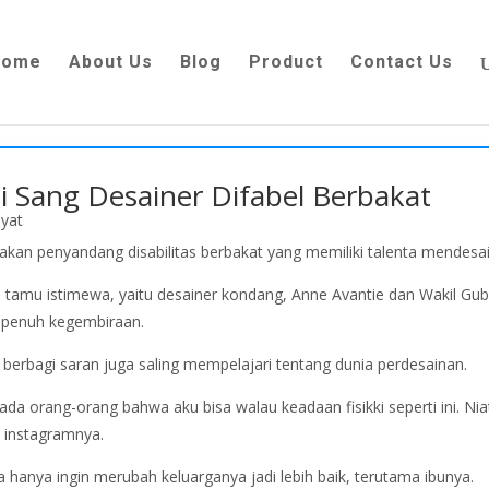
Home
About Us
Blog
Product
Contact Us
 Sang Desainer Difabel Berbakat
n penyandang disabilitas berbakat yang memiliki talenta mendesa
 tamu istimewa, yaitu desainer kondang, Anne Avantie dan Wakil Gu
penuh kegembiraan.
berbagi saran juga saling mempelajari tentang dunia perdesainan.
da orang-orang bahwa aku bisa walau keadaan fisikki seperti ini. N
n instagramnya.
anya ingin merubah keluarganya jadi lebih baik, terutama ibunya.