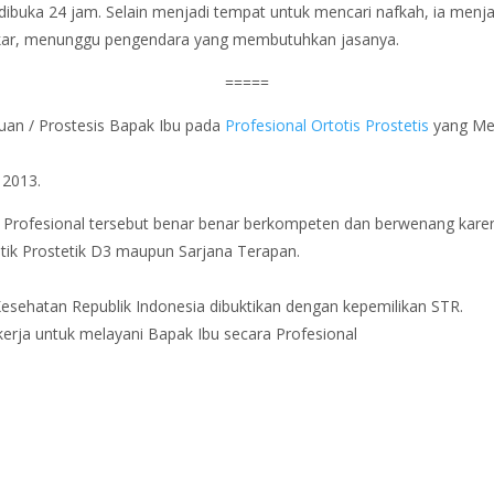
 dibuka 24 jam. Selain menjadi tempat untuk mencari nafkah, ia menj
s tikar, menunggu pengendara yang membutuhkan jasanya.
=====
uan / Prostesis Bapak Ibu pada
Profesional Ortotis Prostetis
yang Mem
2013.
i Profesional tersebut benar benar berkompeten dan berwenang karen
tik Prostetik D3 maupun Sarjana Terapan.
Kesehatan Republik Indonesia dibuktikan dengan kepemilikan STR.
kerja untuk melayani Bapak Ibu secara Profesional