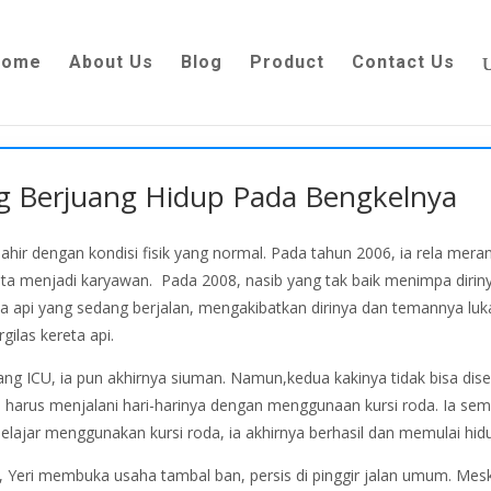
Home
About Us
Blog
Product
Contact Us
Yang Berjuang Hidup Pada Bengkelnya
terlahir dengan kondisi fisik yang normal. Pada tahun 2006, ia rela me
asta menjadi karyawan. Pada 2008, nasib yang tak baik menimpa diri
a api yang sedang berjalan, mengakibatkan dirinya dan temannya luka
ilas kereta api.
ruang ICU, ia pun akhirnya siuman. Namun,kedua kakinya tidak bisa di
Ia harus menjalani hari-harinya dengan menggunaan kursi roda. Ia se
belajar menggunakan kursi roda, ia akhirnya berhasil dan memulai hid
, Yeri membuka usaha tambal ban, persis di pinggir jalan umum. Meski 