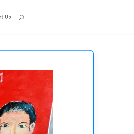
ct Us