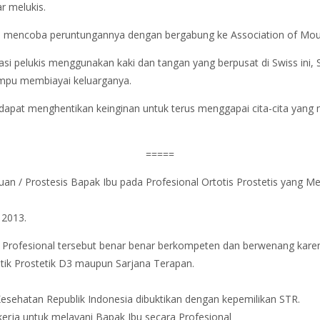
r melukis.
n mencoba peruntungannya dengan bergabung ke Association of Mou
 pelukis menggunakan kaki dan tangan yang berpusat di Swiss ini, Sal
mampu membiayai keluarganya.
 dapat menghentikan keinginan untuk terus menggapai cita-cita yang m
=====
an / Prostesis Bapak Ibu pada Profesional Ortotis Prostetis yang Mem
2013.
i Profesional tersebut benar benar berkompeten dan berwenang karen
tik Prostetik D3 maupun Sarjana Terapan.
Kesehatan Republik Indonesia dibuktikan dengan kepemilikan STR.
kerja untuk melayani Bapak Ibu secara Profesional