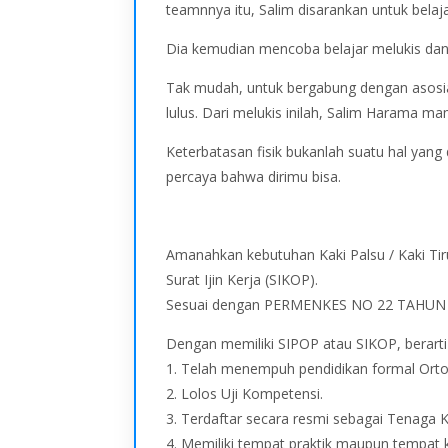
teamnnya itu, Salim disarankan untuk belaja
Dia kemudian mencoba belajar melukis da
Tak mudah, untuk bergabung dengan asosiasi
lulus. Dari melukis inilah, Salim Harama 
Keterbatasan fisik bukanlah suatu hal yang
percaya bahwa dirimu bisa.
Amanahkan kebutuhan Kaki Palsu / Kaki Tiru
Surat Ijin Kerja (SIKOP).
Sesuai dengan PERMENKES NO 22 TAHUN 
Dengan memiliki SIPOP atau SIKOP, berart
1. Telah menempuh pendidikan formal Orto
2. Lolos Uji Kompetensi.
3. Terdaftar secara resmi sebagai Tenaga 
4. Memiliki tempat praktik maupun tempat 